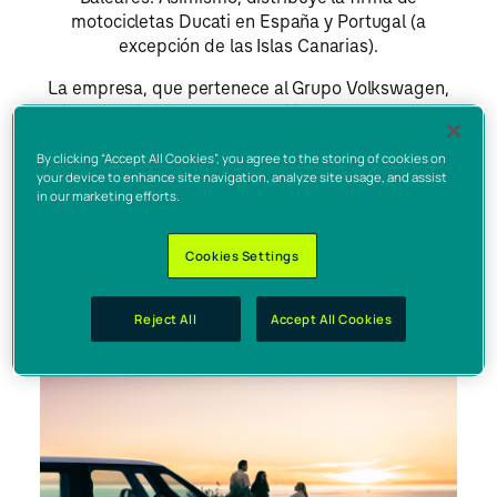
Audi
motocicletas Ducati en España y Portugal (a
Škoda
excepción de las Islas Canarias).
Volkswagen Vehículos Comerciales
La empresa, que pertenece al Grupo Volkswagen,
Ducati
primer fabricante de automoción europeo y uno de
Talento
los referentes a nivel mundial, inició su actividad en
By clicking “Accept All Cookies”, you agree to the storing of cookies on
enero de 1993. La compañía tiene su sede en
your device to enhance site navigation, analyze site usage, and assist
Barcelona y dispone de una oficina de
in our marketing efforts.
representación en Madrid. Su plantilla está
Nuestro Equipo
formada por 470 empleados.
Drive Your Talent Program
Cookies Settings
Talent Pool Program
Grupo Volkswagen
Reject All
Accept All Cookies